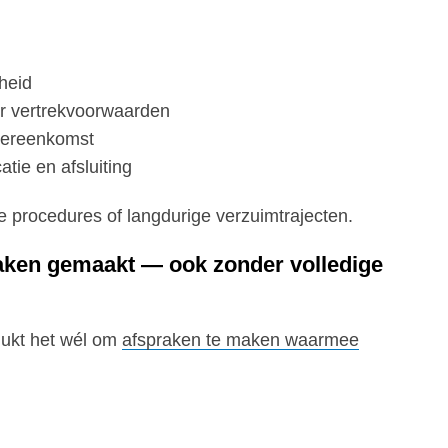
heid
r vertrekvoorwaarden
vereenkomst
tie en afsluiting
he procedures of langdurige verzuimtrajecten.
raken gemaakt — ook zonder volledige
lukt het wél om
afspraken te maken waarmee