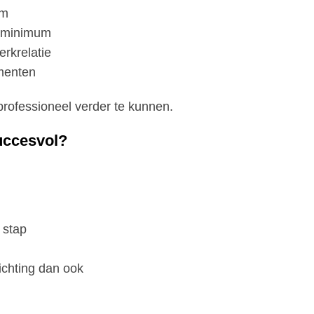
rm
n minimum
rkrelatie
omenten
 professioneel verder te kunnen.
uccesvol?
 stap
ichting dan ook