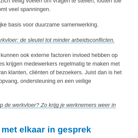
h veilig voelen om vragen te stellen, fouten toe
omt veel spanningen.
rijke basis voor duurzame samenwerking.
rkvloer: de sleutel tot minder arbeidsconflicten.
 kunnen ook externe factoren invloed hebben op
hes krijgen medewerkers regelmatig te maken met
n klanten, cliënten of bezoekers. Juist dan is het
opvang, ondersteuning en een veilige
p de werkvloer? Zo krijg je werknemers weer in
m met elkaar in gesprek